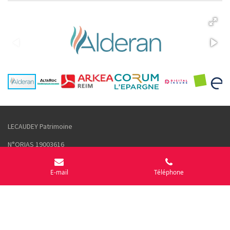
LECAUDEY Patrimoine
N°ORIAS
19003616
lecaudey.patrimoine@gmail.com
E-mail
Téléphone
06 10 29 22 54